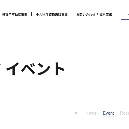
/
投資用不動産事業
中古物件買取再販事業
お問い合わせ
資料請求
代表メッセージ
マンション経営をお考えの方へ
会社概要
RE:MAIN
アクセス
メインランドグループの強み
リノベーション物件一覧
社会貢献活動
お問い合わせ / 資料請求
リノベーション物件お問
オーナーズデータ
セミナー 
/ イベント
All
News
Event
Recr