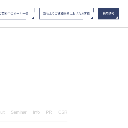
ご契約中のオーナー様
当社よりご連絡を差し上げたお客様
採用情報
い合わせ
/ イベント申込み
メインステージシリーズ
物件一覧
uit
Seminar
Info
PR
CSR