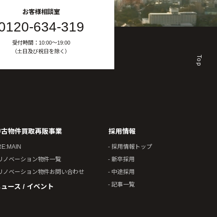
お客様相談室
0120-634-319
受付時間：10:00〜19:00
（土日及び祝日を除く）
Top
中古物件買取再販事業
採用情報
RE:MAIN
- 採用情報トップ
 リノベーション物件一覧
- 新卒採用
 リノベーション物件お問い合わせ
- 中途採用
- 記事一覧
ュース / イベント