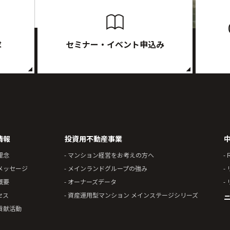
求
セミナー・イベント申込み
情報
投資用不動産事業
理念
- マンション経営をお考えの方へ
- 
表メッセージ
- メインランドグループの強み
-
概要
- オーナーズデータ
-
セス
- 資産運用型マンション メインステージシリーズ
ニ
会貢献活動