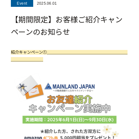
Event
2025.06.01
- マンション経営をお考えの方へ
- メインランドグループの強み
【期間限定】お客様ご紹介キャン
- オーナーズデータ
ペーンのお知らせ
- メインステージシリーズ
- 物件一覧
紹介キャンペーン①＿＿＿＿＿＿＿＿＿＿＿＿＿＿＿＿＿＿＿＿
＿＿＿＿＿＿＿＿
中古物件買取再販事業
- RE:MAIN
- リノベーション物件一覧
- リノベーション物件お問い合わせ
採用情報