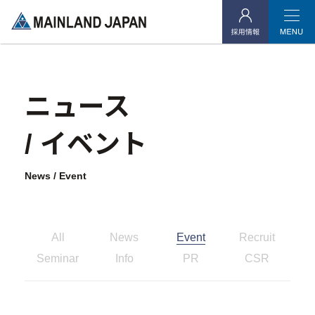
当社よりご連絡を差し上げたお客様
ニュース
企業情報
/ イベント
- 企業理念
- 代表メッセージ
News / Event
- 会社概要
- アクセス
All
News
Event
Recruit
- 社会貢献活動
Seminar
Info
PR
CSR
投資用不動産事業