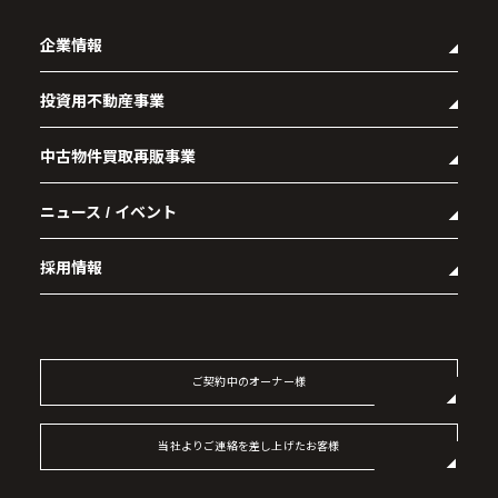
企業情報
投資用不動産事業
- 企業理念
- 代表メッセージ
中古物件買取再販事業
- マンション経営をお考えの方へ
- 会社概要
- メインランドグループの強み
- アクセス
ニュース / イベント
- RE:MAIN
- オーナーズデータ
- 社会貢献活動
- リノベーション物件一覧
- 資産運用型マンション メインステージシリーズ
採用情報
- リノベーション物件お問い合わせ
- 採用情報トップ
- 新卒採用
- 中途採用
ご契約中のオーナー様
- 記事一覧
当社よりご連絡を差し上げたお客様