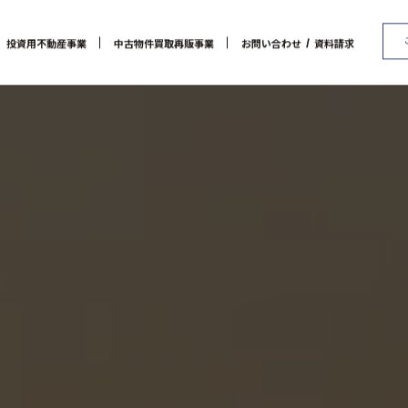
/
投資用不動産事業
中古物件買取再販事業
お問い合わせ
資料請求
代表メッセージ
マンション経営をお考えの方へ
会社概要
RE:MAIN
アクセス
メインランドグループの強み
リノベーション物件一覧
社会貢献活動
お問い合わせ / 資料請求
リノベーション物件お問
オーナーズデータ
セミナー 