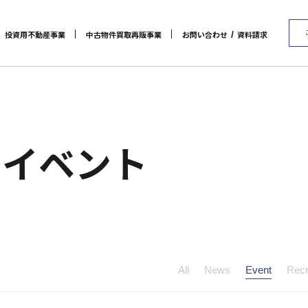
/
投資用不動産事業
中古物件買取再販事業
お問い合わせ
資料請求
代表メッセージ
マンション経営をお考えの方へ
会社概要
RE:MAIN
アクセス
メインランドグループの強み
リノベーション物件一覧
社会貢献活動
お問い合わせ / 資料請求
リノベーション物件お問
オーナーズデータ
セミナー 
/ イベント
All
News
Event
Recr