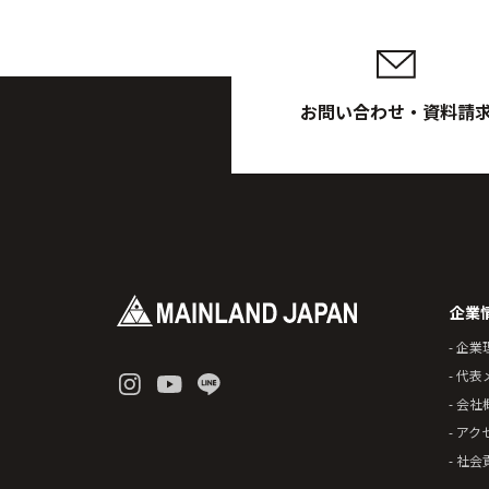
お問い合わせ・資料請
企業
- 企業
- 代
- 会社
- アク
- 社