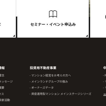
求
セミナー・イベント申込み
情報
投資用不動産事業
理念
- マンション経営をお考えの方へ
- 
表メッセージ
- メインランドグループの強み
-
概要
- オーナーズデータ
-
セス
- 資産運用型マンション メインステージシリーズ
ニ
会貢献活動