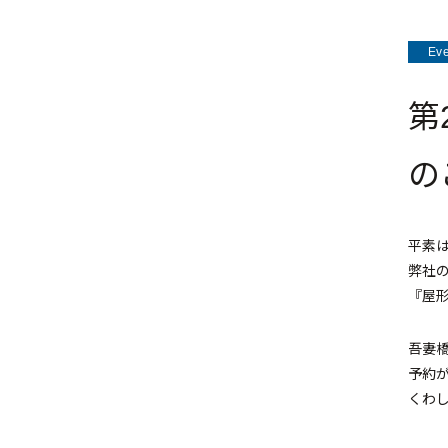
Eve
第
の
平素
弊社
『屋
吾妻
予約
くわ