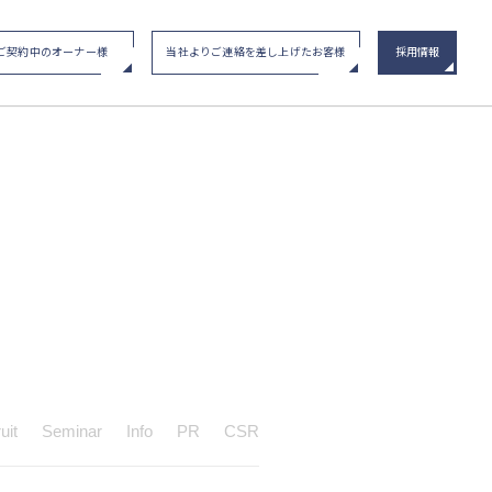
ご契約中のオーナー様
当社よりご連絡を差し上げたお客様
採用情報
い合わせ
/ イベント申込み
メインステージシリーズ
物件一覧
uit
Seminar
Info
PR
CSR