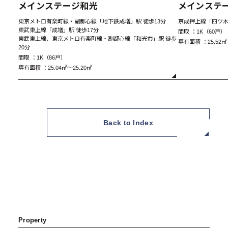
メインステージ和光
メインステ
東京メトロ有楽町線・副都心線「地下鉄成増」駅 徒歩13分
京成押上線「四ツ木
東武東上線「成増」駅 徒歩17分
間取 ：
1K（60戸）
東武東上線、東京メトロ有楽町線・副都心線「和光市」駅 徒歩
専有面積 ：
25.52㎡
20分
間取 ：
1K（86戸）
専有面積 ：
25.04㎡～25.20㎡
A Type 1LDK
Back to Index
Property