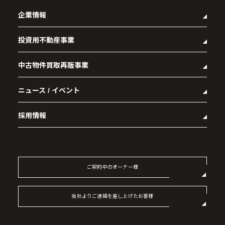
企業情報
投資用不動産事業
- 企業理念
- 代表メッセージ
中古物件買取再販事業
- マンション経営をお考えの方へ
- 会社概要
- メインランドグループの強み
- アクセス
ニュース / イベント
- RE:MAIN
- オーナーズデータ
- 社会貢献活動
- リノベーション物件一覧
- 資産運用型マンション メインステージシリーズ
採用情報
- リノベーション物件お問い合わせ
- 採用情報トップ
- 新卒採用
- 中途採用
ご契約中のオーナー様
- 記事一覧
当社よりご連絡を差し上げたお客様