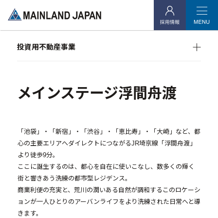
- 企業理念
- 代表メッセージ
投資用不動産事業
- 会社概要
マンション経営をお考えの方へ
- アクセス
メインランドグループの強み
オーナーズデータ
メインステージ浮間舟渡
- 社会貢献活動
メインステージシリーズ
投資用不動産事業
「池袋」・「新宿」・「渋谷」・「恵比寿」・「大崎」など、都
心の主要エリアへダイレクトにつながるJR埼京線「浮間舟渡」
- マンション経営をお考えの方へ
より徒歩9分。
ここに誕生するのは、都心を自在に使いこなし、数多くの輝く
- メインランドグループの強み
街と響きあう洗練の都市型レジデンス。
- オーナーズデータ
商業利便の充実と、荒川の潤いある自然が調和するこのロケーシ
ョンが一人ひとりのアーバンライフをより洗練された日常へと導
- メインステージシリーズ
きます。