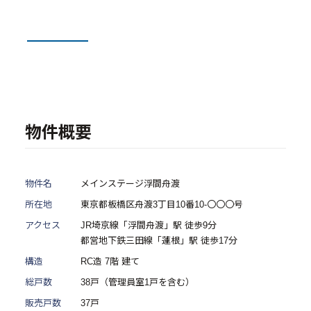
- 物件一覧
中古物件買取再販事業
- RE:MAIN
- リノベーション物件一覧
物件概要
- リノベーション物件お問い合わせ
採用情報
物件名
メインステージ浮間舟渡
所在地
東京都板橋区舟渡3丁目10番10-〇〇〇号
- 採用情報トップ
アクセス
JR埼京線「浮間舟渡」駅 徒歩9分
都営地下鉄三田線「蓮根」駅 徒歩17分
- 新卒採用
構造
RC造 7階 建て
- 中途採用
総戸数
38戸（管理員室1戸を含む）
- 記事一覧
販売戸数
37戸