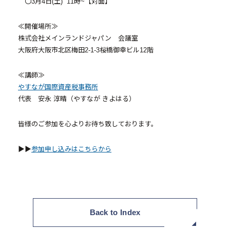
〇3月4日(土) 11時~【対面】
- 採用情報トップ
≪開催場所≫
株式会社メインランドジャパン 会議室
- 新卒採用
大阪府大阪市北区梅田2-1-3桜橋御幸ビル12階
- 中途採用
≪講師≫
- 記事一覧
やすなが国際資産税事務所
代表 安永 淳晴（やすなが きよはる）
ニュース / イベント
皆様のご参加を心よりお待ち致しております。
▶▶
参加申し込みはこちらから
お問い合わせ・資料請求
Back to Index