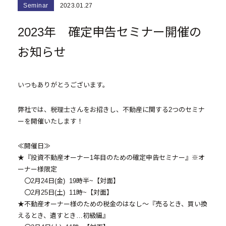
Seminar
2023.01.27
- マンション経営をお考えの方へ
2023年 確定申告セミナー開催の
- メインランドグループの強み
お知らせ
- オーナーズデータ
- メインステージシリーズ
いつもありがとうございます。
- 物件一覧
弊社では、税理士さんをお招きし、不動産に関する2つのセミナ
ーを開催いたします！
中古物件買取再販事業
≪開催日≫
- RE:MAIN
★『投資不動産オーナー1年目のための確定申告セミナー』※オ
ーナー様限定
- リノベーション物件一覧
〇2月24日(金) 19時半~【対面】
〇2月25日(土) 11時~【対面】
- リノベーション物件お問い合わせ
★不動産オーナー様のための税金のはなし～『売るとき、買い換
えるとき、遺すとき…初級編』
採用情報