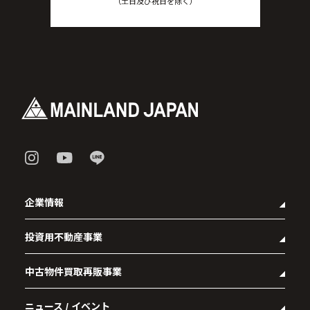
（土日及び祝日を除く）
企業情報
投資用不動産事業
- 企業理念
- 代表メッセージ
中古物件買取再販事業
- マンション経営をお考えの方へ
- 会社概要
- メインランドグループの強み
- アクセス
ニュース / イベント
- RE:MAIN
- オーナーズデータ
- 社会貢献活動