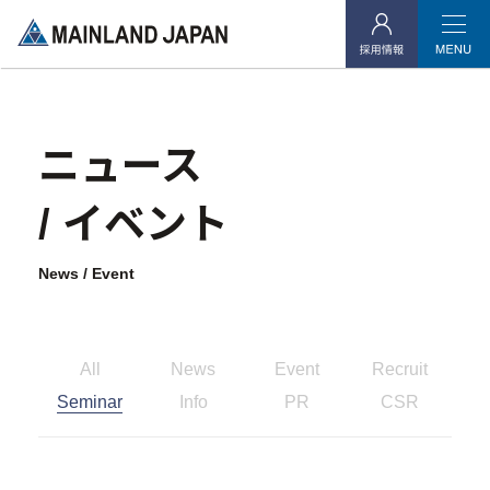
当社よりご連絡を差し上げたお客様
ニュース
企業情報
/ イベント
- 企業理念
News / Event
- 代表メッセージ
- 会社概要
All
News
Event
Recruit
- アクセス
Seminar
Info
PR
CSR
- 社会貢献活動
投資用不動産事業