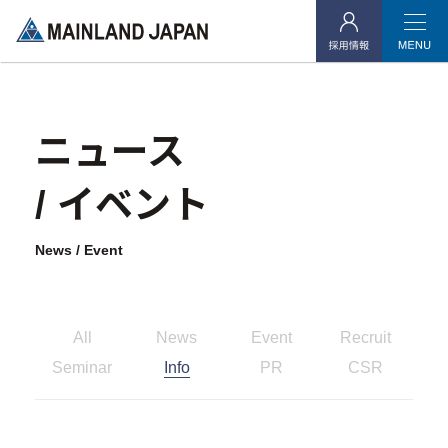
ご契約中のオーナー様
当社よりご連絡を差し上げたお客様
ニュース
/ イベント
企業情報
News / Event
- 企業理念
- 代表メッセージ
- 会社概要
All
News
Event
Recruit
Seminar
Info
PR
CSR
- アクセス
- 社会貢献活動