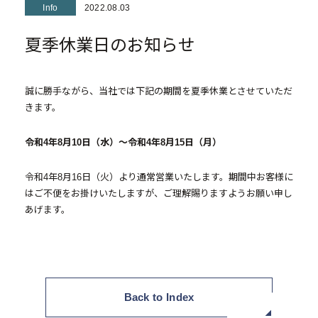
Info
2022.08.03
投資用不動産事業
夏季休業日のお知らせ
- マンション経営をお考えの方へ
- メインランドグループの強み
誠に勝手ながら、当社では下記の期間を夏季休業とさせていただ
- オーナーズデータ
きます。
- メインステージシリーズ
令和4年8月10日（水）～令和4年8月15日（月）
- 物件一覧
令和4年8月16日（火）より通常営業いたします。期間中お客様に
はご不便をお掛けいたしますが、ご理解賜りますようお願い申し
中古物件買取再販事業
あげます。
- RE:MAIN
- リノベーション物件一覧
- リノベーション物件お問い合わせ
Back to Index