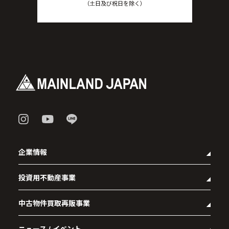
（土日及び祝日を除く）
企業情報
投資用不動産事業
- 企業理念
- 代表メッセージ
中古物件買取再販事業
- マンション経営をお考えの方へ
- 会社概要
- メインランドグループの強み
- アクセス
- RE:MAIN