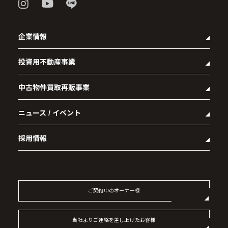
企業情報
投資用不動産事業
- 企業理念
- 代表メッセージ
中古物件買取再販事業
- マンション経営をお考えの方へ
- 会社概要
- メインランドグループの強み
- アクセス
ニュース / イベント
- RE:MAIN
- オーナーズデータ
- 社会貢献活動
- リノベーション物件一覧
- 資産運用型マンション メインステージシリーズ
採用情報
- リノベーション物件お問い合わせ
- 採用情報トップ
- 新卒採用
- 中途採用
ご契約中のオーナー様
- 記事一覧
当社よりご連絡を差し上げたお客様