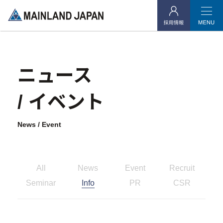
当社よりご連絡を差し上げたお客様
ニュース
企業情報
/ イベント
- 企業理念
News / Event
- 代表メッセージ
- 会社概要
- アクセス
All
News
Event
Recruit
Seminar
Info
PR
CSR
- 社会貢献活動
投資用不動産事業