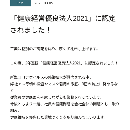
Info
2021.03.05
- マンション経営をお考えの方へ
「健康経営優良法人2021」に認定
- メインランドグループの強み
されました！
- オーナーズデータ
- メインステージシリーズ
平素は格別のご高配を賜り、厚く御礼申し上げます。
- 物件一覧
この度、2年連続「健康経営優良法人2021」に認定されました！
中古物件買取再販事業
新型コロナウイルスの感染拡大が懸念される中、
弊社では毎朝の検温やマスク着用の徹底、3密の防止に努めるな
- RE:MAIN
ど
従業員の健康面を考慮しながらも業務を行っています。
- リノベーション物件一覧
今後ともより一層、社員の健康問題を会社全体の問題として取り
- リノベーション物件お問い合わせ
組み、
健康維持を優先した環境づくりを取り組んでまいります。
採用情報