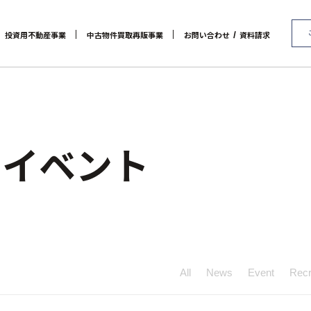
/
投資用不動産事業
中古物件買取再販事業
お問い合わせ
資料請求
代表メッセージ
マンション経営をお考えの方へ
会社概要
RE:MAIN
アクセス
メインランドグループの強み
リノベーション物件一覧
社会貢献活動
お問い合わせ / 資料請求
リノベーション物件お問
オーナーズデータ
セミナー 
/ イベント
All
News
Event
Recr