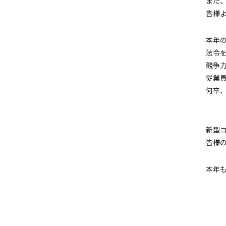
また
皆様
本年
法令
競争
従業
何卒
新型
皆様
本年