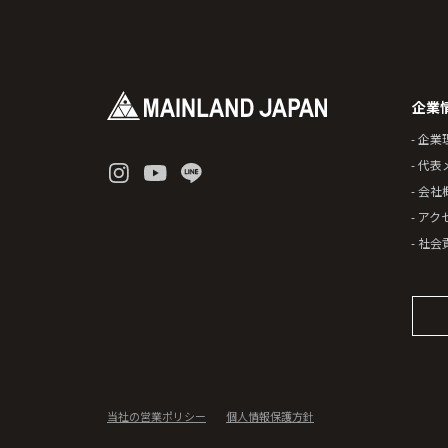
企業
- 企業
- 代
- 会社
- アク
- 社
当社の営業ポリシー
個人情報保護方針