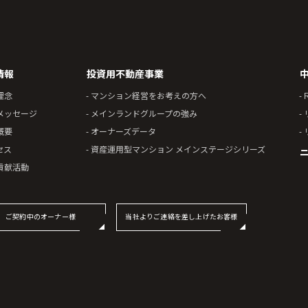
情報
投資用不動産事業
理念
- マンション経営をお考えの方へ
- 
表メッセージ
- メインランドグループの強み
-
概要
- オーナーズデータ
-
セス
- 資産運用型マンション メインステージシリーズ
ニ
会貢献活動
ご契約中のオーナー様
当社よりご連絡を差し上げたお客様