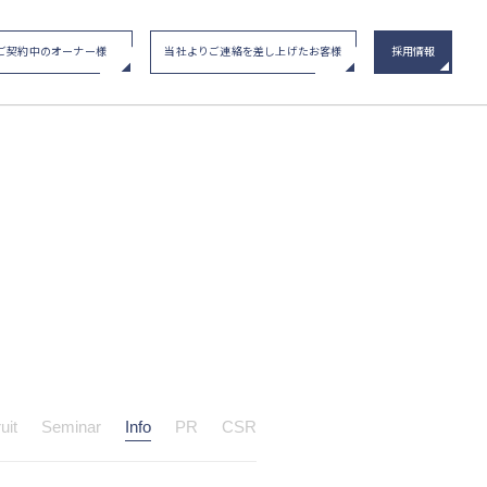
ご契約中のオーナー様
当社よりご連絡を差し上げたお客様
採用情報
い合わせ
/ イベント申込み
メインステージシリーズ
物件一覧
uit
Seminar
Info
PR
CSR