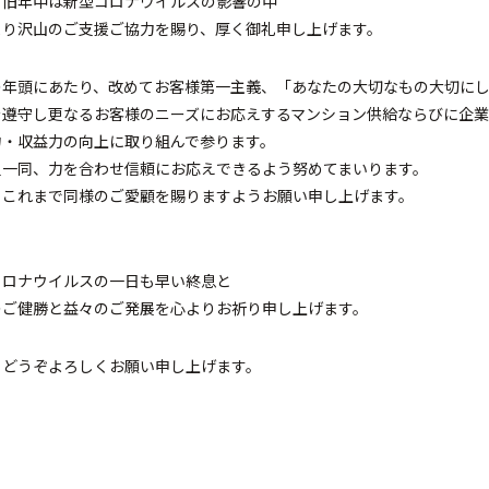
、旧年中は新型コロナウイルスの影響の中
より沢山のご支援ご協力を賜り、厚く御礼申し上げます。
の年頭にあたり、改めてお客様第一主義、「あなたの大切なもの大切に
を遵守し更なるお客様のニーズにお応えするマンション供給ならびに企
力・収益力の向上に取り組んで参ります。
員一同、力を合わせ信頼にお応えできるよう努めてまいります。
、これまで同様のご愛顧を賜りますようお願い申し上げます。
コロナウイルスの一日も早い終息と
のご健勝と益々のご発展を心よりお祈り申し上げます。
もどうぞよろしくお願い申し上げます。