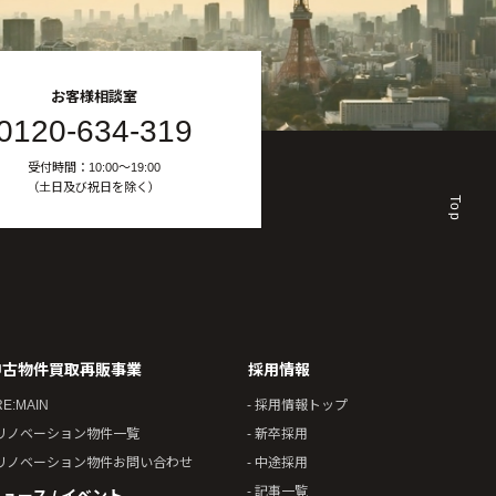
お客様相談室
0120-634-319
受付時間：10:00〜19:00
（土日及び祝日を除く）
Top
中古物件買取再販事業
採用情報
RE:MAIN
- 採用情報トップ
 リノベーション物件一覧
- 新卒採用
 リノベーション物件お問い合わせ
- 中途採用
- 記事一覧