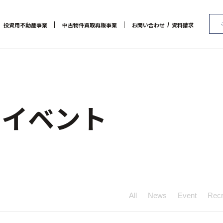
/
投資用不動産事業
中古物件買取再販事業
お問い合わせ
資料請求
代表メッセージ
マンション経営をお考えの方へ
会社概要
RE:MAIN
アクセス
メインランドグループの強み
リノベーション物件一覧
社会貢献活動
お問い合わせ / 資料請求
リノベーション物件お問
オーナーズデータ
セミナー 
/ イベント
All
News
Event
Recr