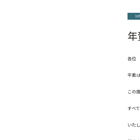
In
年
各位
平素
この
すべ
いた