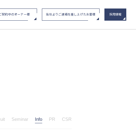
ご契約中のオーナー様
当社よりご連絡を差し上げたお客様
採用情報
い合わせ
/ イベント申込み
メインステージシリーズ
物件一覧
uit
Seminar
Info
PR
CSR