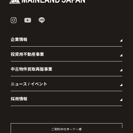
企業情報
投資用不動産事業
- 企業理念
- 代表メッセージ
中古物件買取再販事業
- マンション経営をお考えの方へ
- 会社概要
- メインランドグループの強み
- アクセス
ニュース / イベント
- RE:MAIN
- オーナーズデータ
- 社会貢献活動
- リノベーション物件一覧
- 資産運用型マンション メインステージシリーズ
採用情報
- リノベーション物件お問い合わせ
- 採用情報トップ
- 新卒採用
- 中途採用
ご契約中のオーナー様