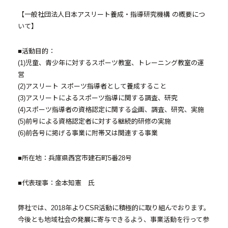
- 採用情報トップ
【一般社
団
法人日
本アスリート養成・
指導研究機構 の概要につ
- 新卒採用
いて】
- 中途採用
■活動目的：
(1)児童、青少年に対するスポーツ教室、トレーニング教室の運
- 記事一覧
営
(2)アスリート スポーツ指導者として養成すること
ニュース / イベント
(3)アスリートによるスポーツ指導に関する調査、研究
(4)スポーツ指導者の資格認定に関する企画、調査、研究、実施
(5)前号による資格認定者に対する継続的研修の実施
(6)前各号に掲げる事業に附帯又は関連する事業
■所在地：
兵庫県西宮市
建石町5番2
8号
お問い合わせ・資料請求
■代表理事：金本知憲 氏
弊社では、2018年よりCSR活動に積極的に取り組んでおります。
今後とも地域社会の発展に寄与できるよう、事業活動を行って参