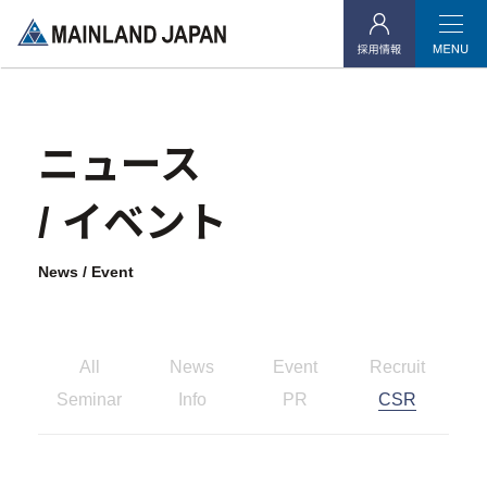
当社よりご連絡を差し上げたお客様
ニュース
企業情報
/ イベント
- 企業理念
- 代表メッセージ
News / Event
- 会社概要
- アクセス
All
News
Event
Recruit
- 社会貢献活動
Seminar
Info
PR
CSR
投資用不動産事業