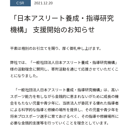
CSR
2021.12.20
- マンション経営をお考えの方へ
- メインランドグループの強み
「日本アスリート養成・指導研究
- オーナーズデータ
機構」 支援開始のお知らせ
- メインステージシリーズ
- 物件一覧
平素は格別のお引立てを賜り、厚く御礼申し上げます。
弊社では、「一般社団法人日本アスリート養成・指導研究機構」
中古物件買取再販事業
様の活動理念に賛同し、寄附活動を通じて応援させていただくこ
とになりました。
- RE:MAIN
- リノベーション物件一覧
「一般社団法人日本アスリート養成・指導研究機構」は、高い
スポーツ能力を有しながら金銭的に恵まれないがために成長の機
- リノベーション物件お問い合わせ
会をもたない児童や青少年に、当該法人が委託する優れた指導者
による科学的な指導と修練の場所を提供し、その児童や青少年を
将来プロスポーツ選手に育てあげるべく、
その指導や修練
場所に
採用情報
必要な金銭的支援等を行っていくことを理念としています。