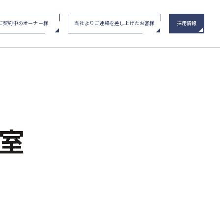
ご契約中のオーナー様
当社よりご連絡を差し上げたお客様
採用情報
い合わせ
/ イベント申込み
メインステージシリーズ
物件一覧
号室