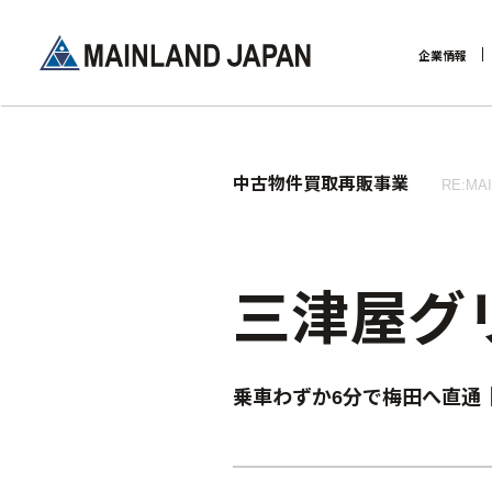
企業情報
企業理念
中古物件買取再販事業
RE:MA
三津屋グリ
乗車わずか6分で梅田へ直通