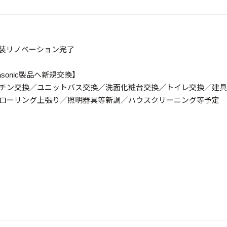
 内装リノベーション完了
asonic製品へ新規交換】
チン交換／ユニットバス交換／洗面化粧台交換／トイレ交換／建具
ローリング上張り／照明器具等新調／ハウスクリーニング等予定