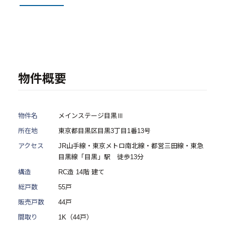
- 物件一覧
中古物件買取再販事業
- RE:MAIN
物件概要
- リノベーション物件一覧
- リノベーション物件お問い合わせ
物件名
メインステージ目黒Ⅲ
採用情報
所在地
東京都目黒区目黒3丁目1番13号
アクセス
JR山手線・東京メトロ南北線・都営三田線・東急
- 採用情報トップ
目黒線「目黒」駅 徒歩13分
構造
RC造 14階 建て
- 新卒採用
総戸数
55戸
- 中途採用
販売戸数
44戸
- 記事一覧
間取り
1K（44戸）