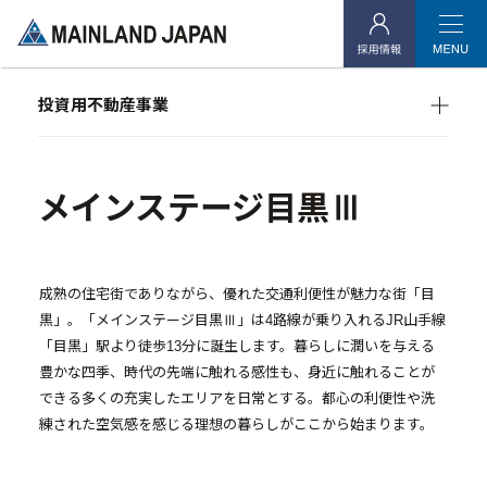
- 企業理念
- 代表メッセージ
投資用不動産事業
- 会社概要
マンション経営をお考えの方へ
- アクセス
メインランドグループの強み
オーナーズデータ
メインステージ目黒Ⅲ
メインステージシリーズ
- 社会貢献活動
投資用不動産事業
成熟の住宅街でありながら、優れた交通利便性が魅力な街「目
黒」。「メインステージ目黒Ⅲ」は4路線が乗り入れるJR山手線
- マンション経営をお考えの方へ
「目黒」駅より徒歩13分に誕生します。暮らしに潤いを与える
豊かな四季、時代の先端に触れる感性も、身近に触れることが
- メインランドグループの強み
できる多くの充実したエリアを日常とする。都心の利便性や洗
- オーナーズデータ
練された空気感を感じる理想の暮らしがここから始まります。
- メインステージシリーズ