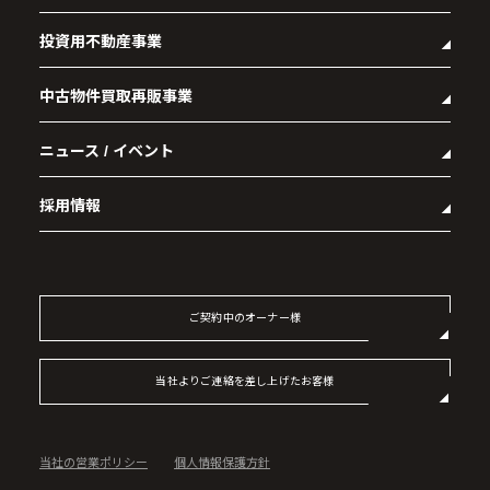
投資用不動産事業
- 企業理念
- 代表メッセージ
中古物件買取再販事業
- マンション経営をお考えの方へ
- 会社概要
- メインランドグループの強み
- アクセス
ニュース / イベント
- RE:MAIN
- オーナーズデータ
- 社会貢献活動
- リノベーション物件一覧
- 資産運用型マンション メインステージシリーズ
採用情報
- リノベーション物件お問い合わせ
- 採用情報トップ
- 新卒採用
- 中途採用
ご契約中のオーナー様
- 記事一覧
当社よりご連絡を差し上げたお客様
当社の営業ポリシー
個人情報保護方針