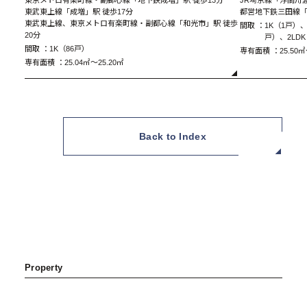
東武東上線「成増」駅 徒歩17分
都営地下鉄三田線「
東武東上線、東京メトロ有楽町線・副都心線「和光市」駅 徒歩
間取 ：
1K（1戸）、
20分
戸）、2LD
間取 ：
1K（86戸）
専有面積 ：
25.50㎡
専有面積 ：
25.04㎡～25.20㎡
A Type 1K
Back to Index
Property