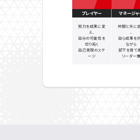
プレイヤー
マネージャ
努力を成果に変
仲間と共に
え、
、
自分の可能性を
自ら成果を
切り拓く
ながら
自己実現のステ
部下を育て
ージ
リーダー