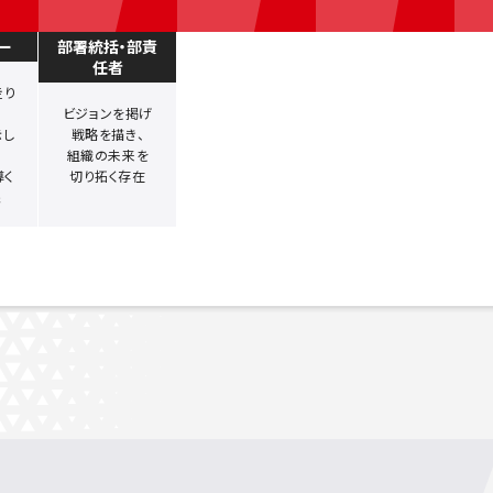
ー
部署統括・部責
任者
走り
ビジョンを掲げ
示し
戦略を描き、
組織の未来を
導く
切り拓く存在
像