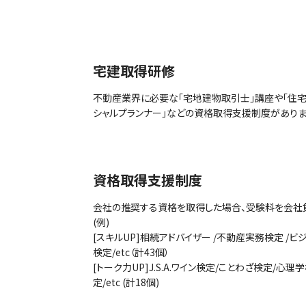
宅建取得研修
不動産業界に必要な「宅地建物取引士」講座や「住宅ロ
シャルプランナー」などの資格取得支援制度がありま
資格取得支援制度
会社の推奨する資格を取得した場合、受験料を会社
(例)
[スキルUP]相続アドバイザー /不動産実務検定 /
検定/etc（計43個）
[トーク力UP]J.S.A.ワイン検定/ことわざ検定/心
定/etc (計18個)