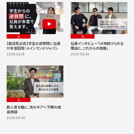
人
人
【就活性必見】学生の逆質問に社員
社員インタビュー「10年続けられる
が本音回答！メインランドジャパン
理由と、これからの挑戦」
2026.02.18
2025.09.30
人
新人賞を糧に、次のギアへ――下野の成
長物語
2025.09.30