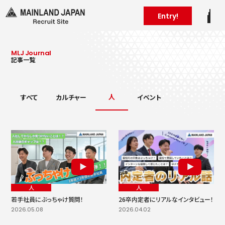
Entry!
MLJ Journal
記事一覧
人
すべて
カルチャー
イベント
人
人
若手社員にぶっちゃけ質問！
26卒内定者にリアルなインタビュー！
2026.05.08
2026.04.02